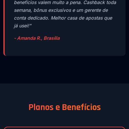
benefícios valem muito a pena. Cashback toda
semana, bônus exclusivos e um gerente de
conta dedicado. Melhor casa de apostas que
já usei!"
- Amanda R., Brasília
Planos e Benefícios