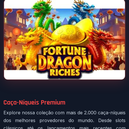
Caça-Níqueis Premium
Explore nossa coleção com mais de 2.000 caça-níqueis
dos melhores provedores do mundo. Desde slots
clássicos até os lançamentos mais recentes com