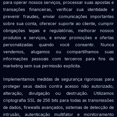
para operar nossos serviços, processar suas apostas e
transações financeiras, verificar sua identidade e
prevenir fraudes, enviar comunicações importantes
sobre sua conta, oferecer suporte ao cliente, cumprir
obrigações legais e regulatórias, melhorar nossos
produtos e serviços, e enviar promoções e ofertas
personalizadas quando você consentir. Nunca
vendemos, alugamos ou compartilhamos suas
informações pessoais com terceiros para fins de
marketing sem sua permissão explícita.
Implementamos medidas de segurança rigorosas para
proteger seus dados contra acesso não autorizado,
alteração, divulgação ou destruição. Utilizamos
criptografia SSL de 256 bits para todas as transmissões
de dados, firewalls avançados, sistemas de detecção de
intrusão, autenticação multifator e monitoramento