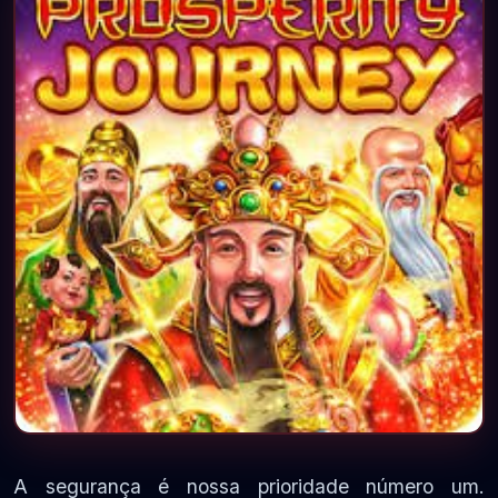
A segurança é nossa prioridade número um.