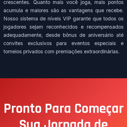
crescentes. Quanto mais você joga, mais pontos
acumula e maiores são as vantagens que recebe.
Nosso sistema de níveis VIP garante que todos os
jogadores sejam reconhecidos e recompensados
adequadamente, desde bônus de aniversário até
convites exclusivos para eventos especiais e
torneios privados com premiações extraordinárias.
Pronto Para Começar
Sua Jornada de