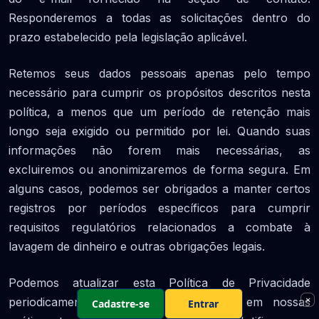
Responderemos a todas as solicitações dentro do
prazo estabelecido pela legislação aplicável.
Retemos seus dados pessoais apenas pelo tempo
necessário para cumprir os propósitos descritos nesta
política, a menos que um período de retenção mais
longo seja exigido ou permitido por lei. Quando suas
informações não forem mais necessárias, as
excluiremos ou anonimizaremos de forma segura. Em
alguns casos, podemos ser obrigados a manter certos
registros por períodos específicos para cumprir
requisitos regulatórios relacionados a combate à
lavagem de dinheiro e outras obrigações legais.
Podemos atualizar esta Política de Privacidade
×
periodicamente para refletir mudanças em nossas
Cadastre-se
Entrar