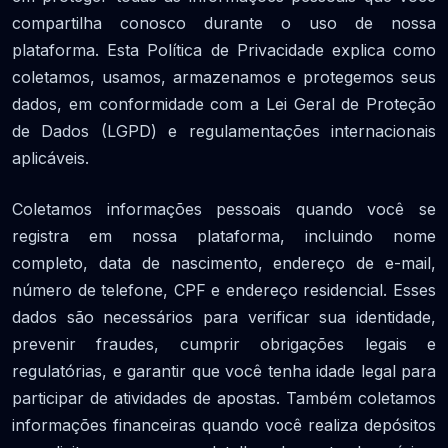
compartilha conosco durante o uso de nossa
plataforma. Esta Política de Privacidade explica como
coletamos, usamos, armazenamos e protegemos seus
dados, em conformidade com a Lei Geral de Proteção
de Dados (LGPD) e regulamentações internacionais
aplicáveis.
Coletamos informações pessoais quando você se
registra em nossa plataforma, incluindo nome
completo, data de nascimento, endereço de e-mail,
número de telefone, CPF e endereço residencial. Esses
dados são necessários para verificar sua identidade,
prevenir fraudes, cumprir obrigações legais e
regulatórias, e garantir que você tenha idade legal para
participar de atividades de apostas. Também coletamos
informações financeiras quando você realiza depósitos