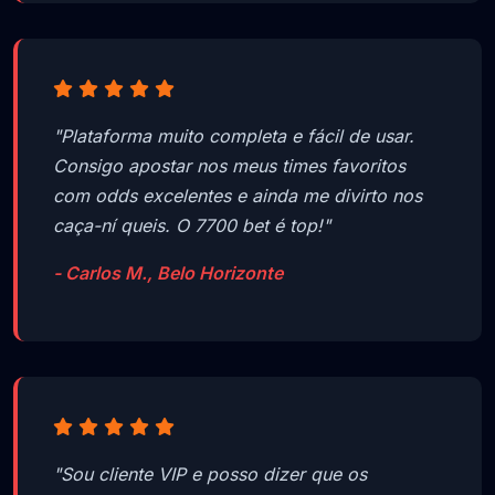
"Plataforma muito completa e fácil de usar.
Consigo apostar nos meus times favoritos
com odds excelentes e ainda me divirto nos
caça-ní queis. O 7700 bet é top!"
- Carlos M., Belo Horizonte
"Sou cliente VIP e posso dizer que os