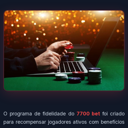
O programa de fidelidade do
7700 bet
foi criado
para recompensar jogadores ativos com benefícios