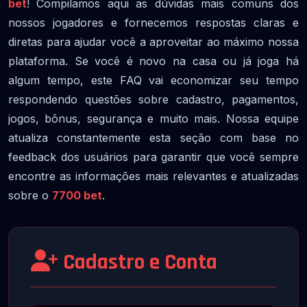
bet
! Compilamos aqui as dúvidas mais comuns dos
nossos jogadores e fornecemos respostas claras e
diretas para ajudar você a aproveitar ao máximo nossa
plataforma. Se você é novo na casa ou já joga há
algum tempo, este FAQ vai economizar seu tempo
respondendo questões sobre cadastro, pagamentos,
jogos, bônus, segurança e muito mais. Nossa equipe
atualiza constantemente esta seção com base no
feedback dos usuários para garantir que você sempre
encontre as informações mais relevantes e atualizadas
sobre o
7700 bet
.
Cadastro e Conta