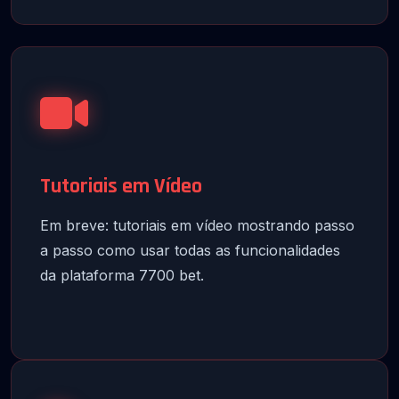
Tutoriais em Vídeo
Em breve: tutoriais em vídeo mostrando passo
a passo como usar todas as funcionalidades
da plataforma 7700 bet.