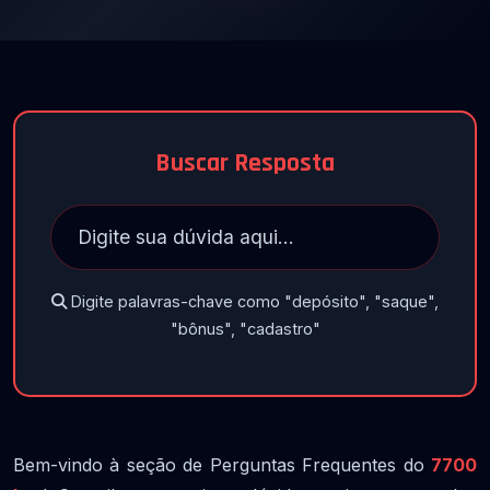
Buscar Resposta
Digite palavras-chave como "depósito", "saque",
"bônus", "cadastro"
Bem-vindo à seção de Perguntas Frequentes do
7700