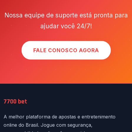
Nossa equipe de suporte está pronta para
ajudar você 24/7!
FALE CONOSCO AGORA
7700 bet
A melhor plataforma de apostas e entretenimento
online do Brasil. Jogue com segurança,