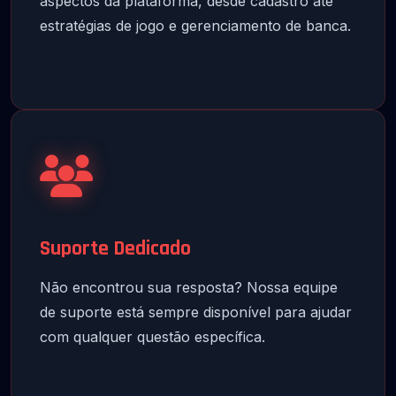
aspectos da plataforma, desde cadastro até
estratégias de jogo e gerenciamento de banca.
Suporte Dedicado
Não encontrou sua resposta? Nossa equipe
de suporte está sempre disponível para ajudar
com qualquer questão específica.