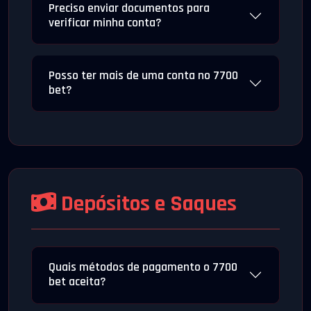
Preciso enviar documentos para
verificar minha conta?
Posso ter mais de uma conta no 7700
bet?
Depósitos e Saques
Quais métodos de pagamento o 7700
bet aceita?