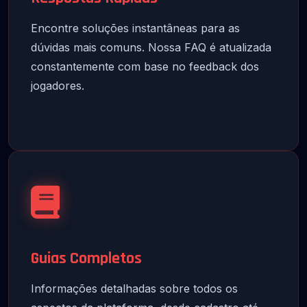
Encontre soluções instantâneas para as
dúvidas mais comuns. Nossa FAQ é atualizada
constantemente com base no feedback dos
jogadores.
Guias Completos
Informações detalhadas sobre todos os