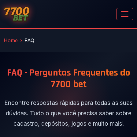
Home
FAQ
FAQ - Perguntas Frequentes do
7700 bet
Encontre respostas rápidas para todas as suas
dúvidas. Tudo o que você precisa saber sobre
cadastro, depósitos, jogos e muito mais!