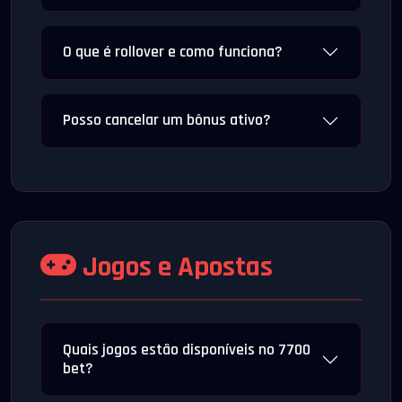
O que é rollover e como funciona?
Posso cancelar um bônus ativo?
Jogos e Apostas
Quais jogos estão disponíveis no 7700
bet?