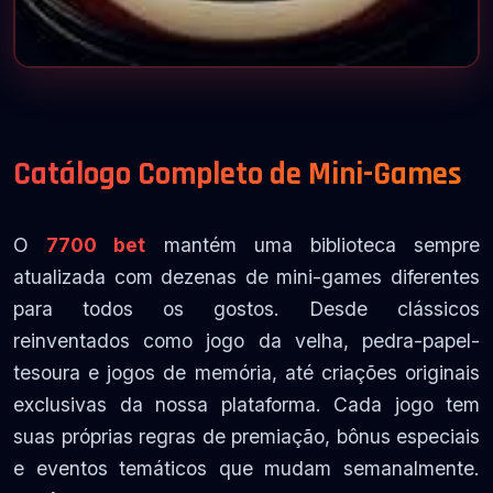
Catálogo Completo de Mini-Games
O
7700 bet
mantém uma biblioteca sempre
atualizada com dezenas de mini-games diferentes
para todos os gostos. Desde clássicos
reinventados como jogo da velha, pedra-papel-
tesoura e jogos de memória, até criações originais
exclusivas da nossa plataforma. Cada jogo tem
suas próprias regras de premiação, bônus especiais
e eventos temáticos que mudam semanalmente.