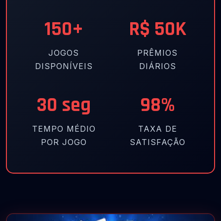
150+
R$ 50K
JOGOS
PRÊMIOS
DISPONÍVEIS
DIÁRIOS
30 seg
98%
TEMPO MÉDIO
TAXA DE
POR JOGO
SATISFAÇÃO