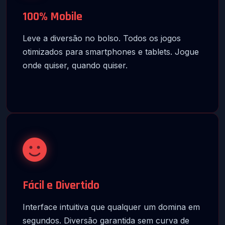
100% Mobile
Leve a diversão no bolso. Todos os jogos
otimizados para smartphones e tablets. Jogue
onde quiser, quando quiser.
Fácil e Divertido
Interface intuitiva que qualquer um domina em
segundos. Diversão garantida sem curva de