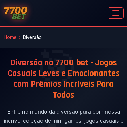
Home
Diversão
Diversão no 7700 bet - Jogos
Casuais Leves e Emocionantes
com Prêmios Incríveis Para
Todos
Entre no mundo da diversão pura com nossa
incrível coleção de mini-games, jogos casuais e