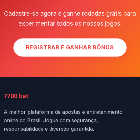
Cadastre-se agora e ganhe rodadas grátis para
experimentar todos os nossos jogos!
REGISTRAR E GANHAR BÔNUS
7700 bet
A melhor plataforma de apostas e entretenimento
online do Brasil. Jogue com segurança,
responsabilidade e diversão garantida.