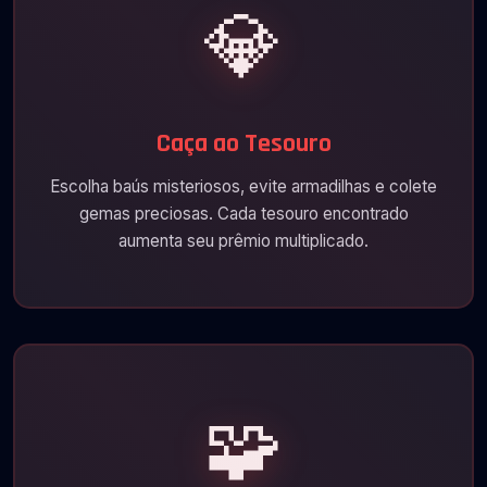
💎
Caça ao Tesouro
Escolha baús misteriosos, evite armadilhas e colete
gemas preciosas. Cada tesouro encontrado
aumenta seu prêmio multiplicado.
🧩