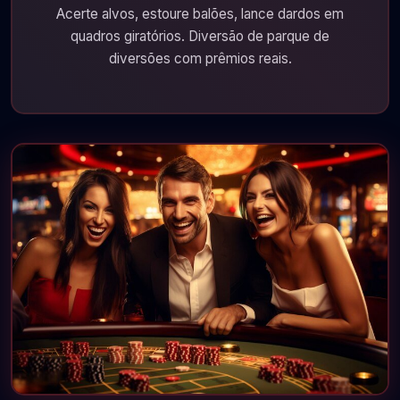
Acerte alvos, estoure balões, lance dardos em
quadros giratórios. Diversão de parque de
diversões com prêmios reais.